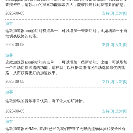
查找资料，这款app的搜索功能非常强大，能够快速找到我需要的信息。
2025-09-05
支持
[0]
反对
[0]
游客
这款加速器app的功能有点单一，可以增加一些新功能，比如增加一个自
动切换线路的功能。
2025-09-05
支持
[0]
反对
[0]
游客
这款加速器app的功能有点单一，可以增加一些新功能。比如，可以增加
一个自动切换线路的功能，这样就可以根据网络情况自动选择最优的线
路，从而获得更好的加速效果。
2025-09-05
支持
[0]
反对
[0]
游客
这款游戏的音乐非常优美，听了让人心旷神怡。
2025-09-05
支持
[0]
反对
[0]
游客
这款加速器VPM应用程序已经为我们带来了无限的流畅体验和安全性保