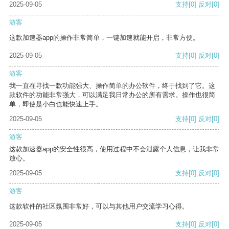
2025-09-05
支持
[0]
反对
[0]
游客
这款加速器app的操作非常简单，一键加速就能开启，非常方便。
2025-09-05
支持
[0]
反对
[0]
游客
我一直在寻找一款功能强大、操作简单的办公软件，终于找到了它。这
款软件的功能非常强大，可以满足我日常办公的所有需求。操作也很简
单，即使是小白也能快速上手。
2025-09-05
支持
[0]
反对
[0]
游客
这款加速器app的安全性很高，使用过程中不会泄露个人信息，让我非常
放心。
2025-09-05
支持
[0]
反对
[0]
游客
这款软件的社区氛围非常好，可以与其他用户交流学习心得。
2025-09-05
支持
[0]
反对
[0]