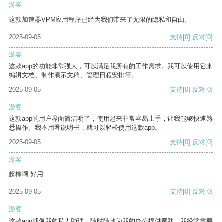
游客
这款加速器VPM应用程序已经为我们带来了无限的隐私和自由。
2025-09-05
支持
[0]
反对
[0]
游客
这款app的功能非常强大，可以满足我所有的工作需求。我可以使用它来
编辑文档、制作演示文稿、管理日程安排等。
2025-09-05
支持
[0]
反对
[0]
游客
这款app的用户界面简洁明了，使用起来非常容易上手，让我能够快速熟
悉操作。我不用看说明书，就可以轻松使用这款app。
2025-09-05
支持
[0]
反对
[0]
游客
超棒啊 好用
2025-09-05
支持
[0]
反对
[0]
游客
这款app就像我的私人助理，随时随地为我的办公提供帮助。我经常需要