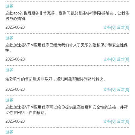
游客
这款app的售后服务非常完善，遇到问题总是能够得到妥善解决，让我能
够放心购物。
2025-08-28
支持
[0]
反对
[0]
游客
这款加速器VPM应用程序已经为我们带来了无限的隐私保护和安全性保
护。
2025-08-28
支持
[0]
反对
[0]
游客
这款软件的售后服务非常好，遇到问题都能得到及时解决。
2025-08-28
支持
[0]
反对
[0]
游客
这款加速器VPM应用程序可以给你提供最高速度和安全性的连接，并帮
助你在网络上自由移动。
2025-08-28
支持
[0]
反对
[0]
游客