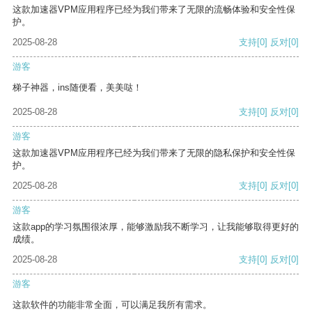
这款加速器VPM应用程序已经为我们带来了无限的流畅体验和安全性保
护。
2025-08-28
支持
[0]
反对
[0]
游客
梯子神器，ins随便看，美美哒！
2025-08-28
支持
[0]
反对
[0]
游客
这款加速器VPM应用程序已经为我们带来了无限的隐私保护和安全性保
护。
2025-08-28
支持
[0]
反对
[0]
游客
这款app的学习氛围很浓厚，能够激励我不断学习，让我能够取得更好的
成绩。
2025-08-28
支持
[0]
反对
[0]
游客
这款软件的功能非常全面，可以满足我所有需求。