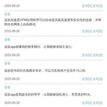
2025-08-28
支持
[0]
反对
[0]
游客
这款加速器VPM应用程序可以给你提供最高速度和安全性的连接，并帮
助你在网络上自由移动。
2025-08-28
支持
[0]
反对
[0]
游客
这款app就像我的财务顾问，让我能够省钱又省心。
2025-08-28
支持
[0]
反对
[0]
游客
这款软件的社区氛围非常好，可以与其他用户交流学习心得。
2025-08-28
支持
[0]
反对
[0]
游客
这款app是我娱乐的好帮手，让我能够放松身心，享受美好时光。
2025-08-28
支持
[0]
反对
[0]