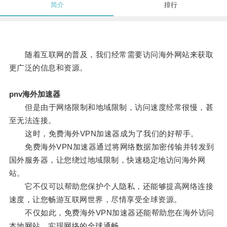
简介
排行
随着互联网的普及，我们经常需要访问海外网站来获取
更广泛的信息和资源。
pnv海外加速器
但是由于网络限制和地域限制，访问速度经常很慢，甚
至无法连接。
这时，免费海外VPN加速器成为了我们的好帮手。
免费海外VPN加速器通过将网络数据加密传输并转发到
国外服务器，让您绕过地域限制，快速稳定地访问海外网
站。
它不仅可以帮助您保护个人隐私，还能够提高网络连接
速度，让您畅游互联网世界，尽情享受全球资源。
不仅如此，免费海外VPN加速器还能帮助您在海外访问
本地网站，实现网络的全球通畅。