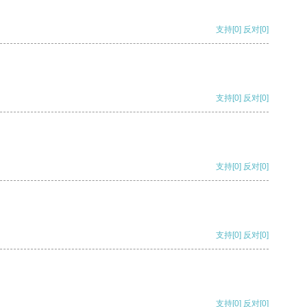
支持
[0]
反对
[0]
支持
[0]
反对
[0]
支持
[0]
反对
[0]
支持
[0]
反对
[0]
支持
[0]
反对
[0]