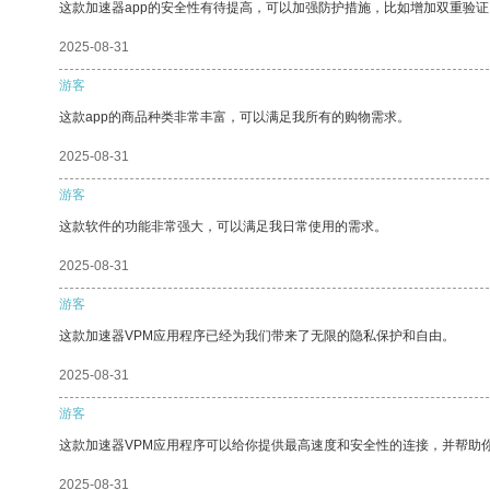
这款加速器app的安全性有待提高，可以加强防护措施，比如增加双重验证
2025-08-31
游客
这款app的商品种类非常丰富，可以满足我所有的购物需求。
2025-08-31
游客
这款软件的功能非常强大，可以满足我日常使用的需求。
2025-08-31
游客
这款加速器VPM应用程序已经为我们带来了无限的隐私保护和自由。
2025-08-31
游客
这款加速器VPM应用程序可以给你提供最高速度和安全性的连接，并帮助
2025-08-31