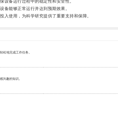
保设备运行过程中的稳定性和安全性。
设备能够正常运行并达到预期效果。
投入使用，为科学研究提供了重要支持和保障。
更轻松地完成工作任务。
己感兴趣的知识。