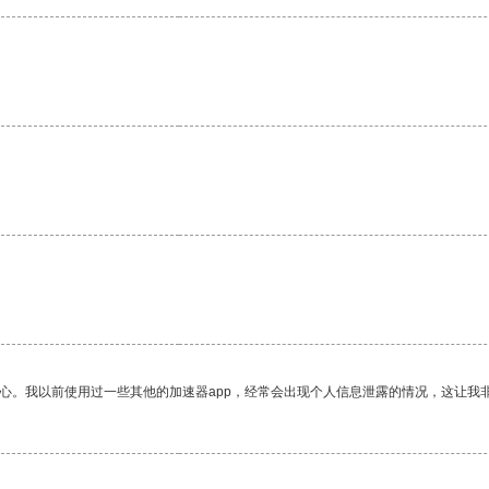
放心。我以前使用过一些其他的加速器app，经常会出现个人信息泄露的情况，这让我