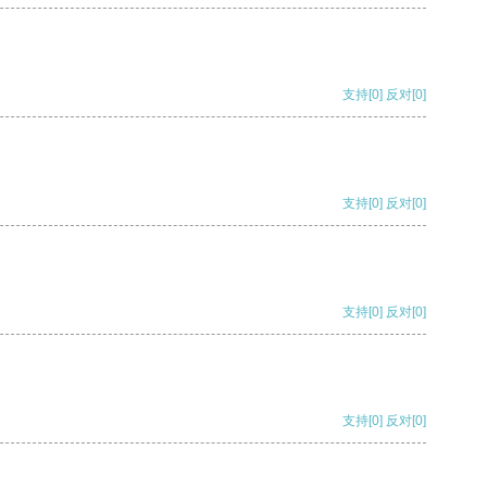
支持
[0]
反对
[0]
支持
[0]
反对
[0]
支持
[0]
反对
[0]
支持
[0]
反对
[0]