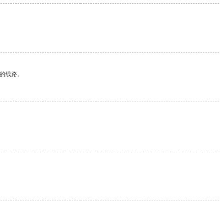
区的线路。