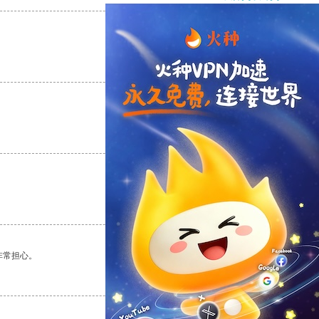
支持
[0]
反对
[0]
支持
[0]
反对
[0]
支持
[0]
反对
[0]
非常担心。
支持
[0]
反对
[0]