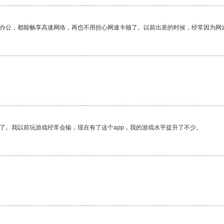
作办公，都能畅享高速网络，再也不用担心网速卡顿了。以前出差的时候，经常因为网
了。我以前玩游戏经常会输，现在有了这个app，我的游戏水平提升了不少。