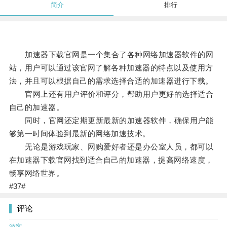
简介
排行
加速器下载官网是一个集合了各种网络加速器软件的网
站，用户可以通过该官网了解各种加速器的特点以及使用方
法，并且可以根据自己的需求选择合适的加速器进行下载。
官网上还有用户评价和评分，帮助用户更好的选择适合
自己的加速器。
同时，官网还定期更新最新的加速器软件，确保用户能
够第一时间体验到最新的网络加速技术。
无论是游戏玩家、网购爱好者还是办公室人员，都可以
在加速器下载官网找到适合自己的加速器，提高网络速度，
畅享网络世界。
#37#
评论
游客