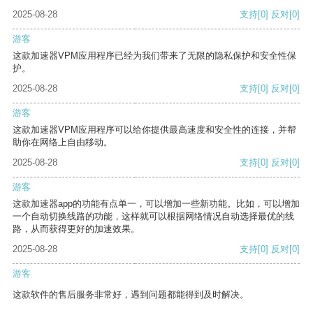
2025-08-28
支持
[0]
反对
[0]
游客
这款加速器VPM应用程序已经为我们带来了无限的隐私保护和安全性保
护。
2025-08-28
支持
[0]
反对
[0]
游客
这款加速器VPM应用程序可以给你提供最高速度和安全性的连接，并帮
助你在网络上自由移动。
2025-08-28
支持
[0]
反对
[0]
游客
这款加速器app的功能有点单一，可以增加一些新功能。比如，可以增加
一个自动切换线路的功能，这样就可以根据网络情况自动选择最优的线
路，从而获得更好的加速效果。
2025-08-28
支持
[0]
反对
[0]
游客
这款软件的售后服务非常好，遇到问题都能得到及时解决。