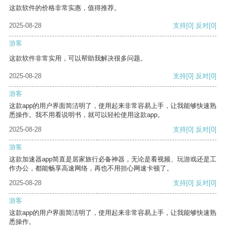
这款软件的价格非常实惠，值得推荐。
2025-08-28
支持
[0]
反对
[0]
游客
这款软件非常实用，可以帮助我解决很多问题。
2025-08-28
支持
[0]
反对
[0]
游客
这款app的用户界面简洁明了，使用起来非常容易上手，让我能够快速熟
悉操作。我不用看说明书，就可以轻松使用这款app。
2025-08-28
支持
[0]
反对
[0]
游客
这款加速器app简直是居家旅行必备神器，无论是看视频、玩游戏还是工
作办公，都能畅享高速网络，再也不用担心网速卡顿了。
2025-08-28
支持
[0]
反对
[0]
游客
这款app的用户界面简洁明了，使用起来非常容易上手，让我能够快速熟
悉操作。