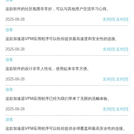
这款软件的社区氛围非常好，可以与其他用户交流学习心得。
2025-08-28
支持
[0]
反对
[0]
游客
这款加速器VPM应用程序可以给你提供最高速度和安全性的连接。
2025-08-28
支持
[0]
反对
[0]
游客
这款软件的设计非常人性化，使用起来非常方便。
2025-08-28
支持
[0]
反对
[0]
游客
这款加速器VPM应用程序已经为我们带来了无限的流畅体验。
2025-08-28
支持
[0]
反对
[0]
游客
这款加速器VPM应用程序可以给你提供全球覆盖和最高安全性的连接。