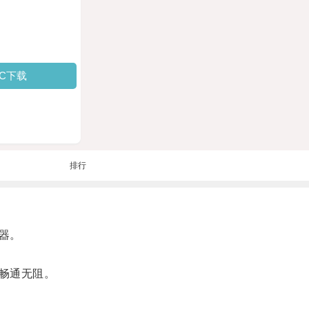
PC下载
排行
器。
畅通无阻。