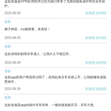
这款加速器VPM应用程序已经为我们带来了无限的隐私保护和安全性保
护。
2025-08-29
支持
[0]
反对
[0]
游客
梯子神器，ins随便看，美美哒！
2025-08-29
支持
[0]
反对
[0]
游客
这款游戏的剧情非常感人，让我久久不能忘怀。
2025-08-29
支持
[0]
反对
[0]
游客
这款app的用户界面简洁明了，使用起来非常容易上手，让我能够快速熟
悉操作。
2025-08-29
支持
[0]
反对
[0]
游客
这款加速器app的操作非常简单，一键加速就能开启，非常方便。