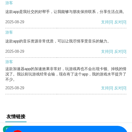
游客
这款app是我社交的好帮手，让我能够与朋友保持联系，分享生活点滴。
2025-08-29
支持
[0]
反对
[0]
游客
这款app的音乐资源非常优质，可以让我尽情享受音乐的魅力。
2025-08-29
支持
[0]
反对
[0]
游客
这款加速器app的加速效果非常好，玩游戏再也不会出现卡顿、掉线的情
况了。我以前玩游戏经常会输，现在有了这个app，我的游戏水平提升了
不少。
2025-08-29
支持
[0]
反对
[0]
友情链接
网站地图