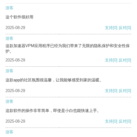
游客
这个软件很好用
2025-08-29
支持
[0]
反对
[0]
游客
这款加速器VPM应用程序已经为我们带来了无限的隐私保护和安全性保
护。
2025-08-29
支持
[0]
反对
[0]
游客
这款app的社区氛围很温馨，让我能够感受到家的温暖。
2025-08-29
支持
[0]
反对
[0]
游客
这款软件的操作非常简单，即使是小白也能快速上手。
2025-08-29
支持
[0]
反对
[0]
游客