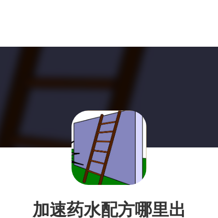
加速药水配方哪里出