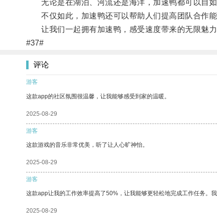
无论是在湖泊、河流还是海洋，加速鸭都可以自如
不仅如此，加速鸭还可以帮助人们提高团队合作能
让我们一起拥有加速鸭，感受速度带来的无限魅力
#37#
评论
游客
这款app的社区氛围很温馨，让我能够感受到家的温暖。
2025-08-29
游客
这款游戏的音乐非常优美，听了让人心旷神怡。
2025-08-29
游客
这款app让我的工作效率提高了50%，让我能够更轻松地完成工作任务。
2025-08-29