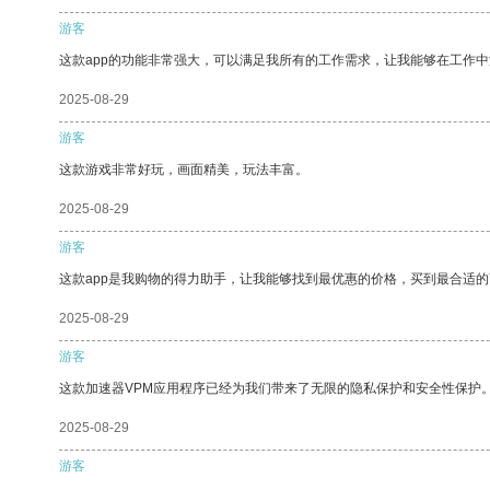
游客
这款app的功能非常强大，可以满足我所有的工作需求，让我能够在工作
2025-08-29
游客
这款游戏非常好玩，画面精美，玩法丰富。
2025-08-29
游客
这款app是我购物的得力助手，让我能够找到最优惠的价格，买到最合适
2025-08-29
游客
这款加速器VPM应用程序已经为我们带来了无限的隐私保护和安全性保护
2025-08-29
游客