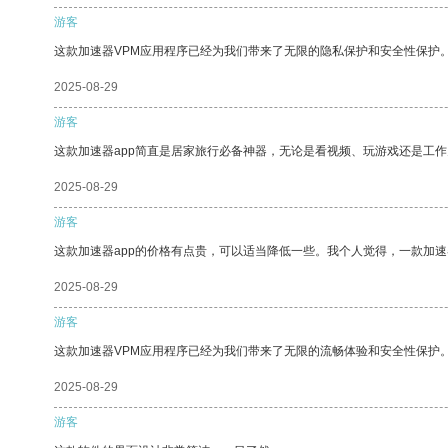
游客
这款加速器VPM应用程序已经为我们带来了无限的隐私保护和安全性保护
2025-08-29
游客
这款加速器app简直是居家旅行必备神器，无论是看视频、玩游戏还是工
2025-08-29
游客
这款加速器app的价格有点贵，可以适当降低一些。我个人觉得，一款加速
2025-08-29
游客
这款加速器VPM应用程序已经为我们带来了无限的流畅体验和安全性保护
2025-08-29
游客