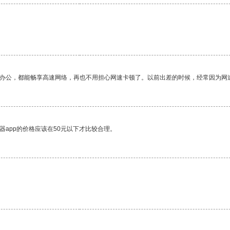
。
作办公，都能畅享高速网络，再也不用担心网速卡顿了。以前出差的时候，经常因为网
器app的价格应该在50元以下才比较合理。
。