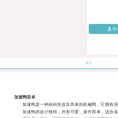
安
简介
加速鸭安卓
加速鸭是一种由科技改良而来的机械鸭，它拥有强大
加速鸭的设计独特，外形可爱，操作简单，适合各