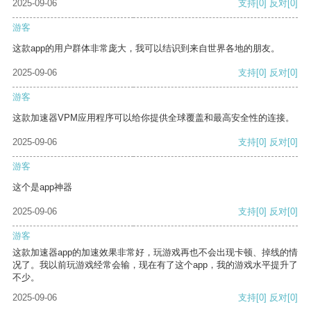
2025-09-06
支持
[0]
反对
[0]
游客
这款app的用户群体非常庞大，我可以结识到来自世界各地的朋友。
2025-09-06
支持
[0]
反对
[0]
游客
这款加速器VPM应用程序可以给你提供全球覆盖和最高安全性的连接。
2025-09-06
支持
[0]
反对
[0]
游客
这个是app神器
2025-09-06
支持
[0]
反对
[0]
游客
这款加速器app的加速效果非常好，玩游戏再也不会出现卡顿、掉线的情
况了。我以前玩游戏经常会输，现在有了这个app，我的游戏水平提升了
不少。
2025-09-06
支持
[0]
反对
[0]