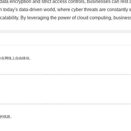
 data encryption and strict access controls, businesses can rest a
 today's data-driven world, where cyber threats are constantly ev
 scalability. By leveraging the power of cloud computing, busine
你在网络上自由移动。
区的线路。