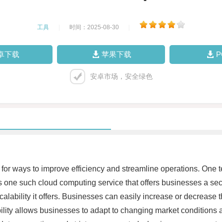
工具
|
时间：2025-08-30
|
卓下载
苹果下载
安卓市场，安全绿色
ng for ways to improve efficiency and streamline operations. One
 one such cloud computing service that offers businesses a secur
scalability it offers. Businesses can easily increase or decrease 
bility allows businesses to adapt to changing market conditions