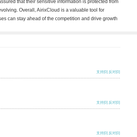
ssured that their sensitive information is protected from
olving. Overall, AirixCloud is a valuable tool for
sses can stay ahead of the competition and drive growth
支持
[0]
反对
[0]
支持
[0]
反对
[0]
支持
[0]
反对
[0]