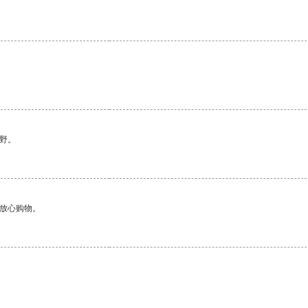
。
野。
够放心购物。